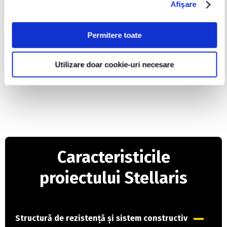
Afişare
um Auchan, Kaufland,
man.
Permitere toate
Utilizare doar cookie-uri necesare
Caracteristicile
proiectului Stellaris
Structură de rezistență și sistem constructiv