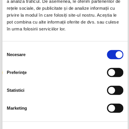
a analiza traficul. De asemenea, le oferim partenerilor de
rețele sociale, de publicitate și de analize informații cu
privire la modul în care folosiți site-ul nostru. Aceștia le
pot combina cu alte informații oferite de dvs. sau culese
în urma folosirii serviciilor lor.
Selecția
Necesare
consimțământului
Preferinţe
celentă în
Zonă verde și spații de
relaxare
Statistici
 mers pe jos până la
Te bucuri de siguranță și acces
 Parc Drumul
controlat în incinta complexului
 de toate facilitățile
rezidențial, care este dotat cu zone
Marketing
arcul Drumul Taberei
verzi de peste 3000 mp și spații de
ace Mall (3.4 km),
relaxare, zonă sportivă cu teren de
itehnică (4.1 km),
baschet și loc de joacă pentru copii.
licee (0.6 km), centre