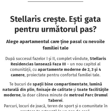
Stellaris crește. Ești gata
pentru următorul pas?
Alege apartamentul care ține pasul cu nevoile
familiei tale
După succesul fazelor I și II, complet vândute,
Stellaris
Residencias lansează Faza III
– un nou capitol al
comunității, cu
apartamente moderne de 2, 3 și 4
camere
, proiectate pentru confortul familiei tale.
Te bucuri de
spații bine compartimentate
,
lumină
naturală din plin
,
finisaje de calitate
și
toate facilitățile
moderne
, la doar câteva minute de
metroul Parc Drumul
Taberei
.
Parcuri, locuri de joacă, teren de sport și o comunitate în